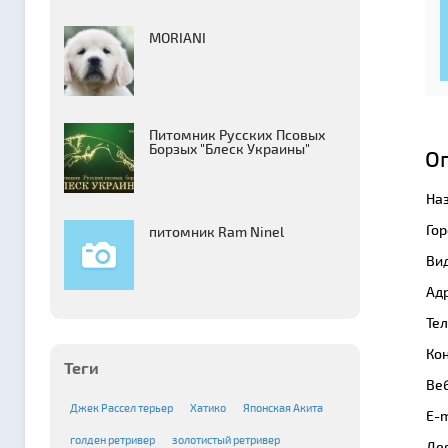
MORIANI
Питомник Русских Псовых
Борзыx "Блеск Украины"
О
На
Гор
питомник Ram Ninel
Вид
Адр
Те
Кон
Теги
Веб
Джек Рассел терьер
Хатико
Японская Акита
E-m
голден ретривер
золотистый ретривер
Де