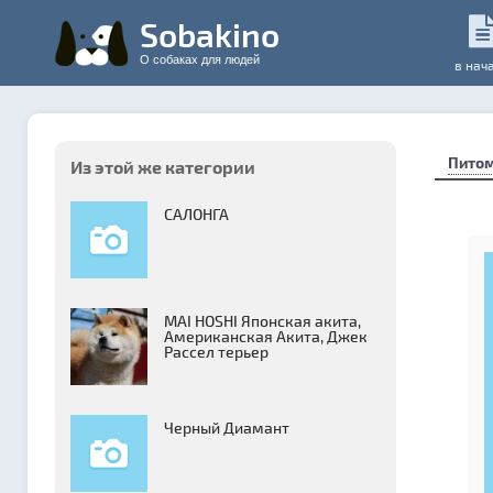
Sobakino
О собаках для людей
в нач
Пито
Из этой же категории
САЛОНГА
MAI HOSHI Японская акита,
Американская Акита, Джек
Рассел терьер
Черный Диамант