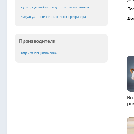
купить щенка Акита ину
питомник в киеве
По
чихуахуа
щенки золотистого ретривера
До
Производители
http://suare.jimdo.com/
Вя
ро