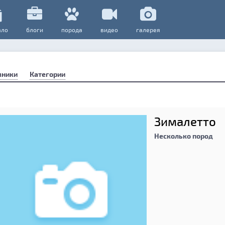
ало
блоги
порода
видео
галерея
мники
Категории
Зималетто
Несколько пород