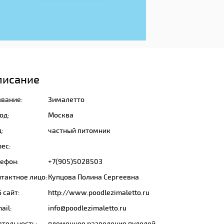
писание
звание:
Зималетто
од:
Москва
:
частный питомник
ес:
лефон:
+7(905)5028503
тактное лицо:
Купцова Полина Сергеевна
 сайт:
http://www.poodlezimaletto.ru
ail:
info@poodlezimaletto.ru
ятельность:
племенное разведение пуделей