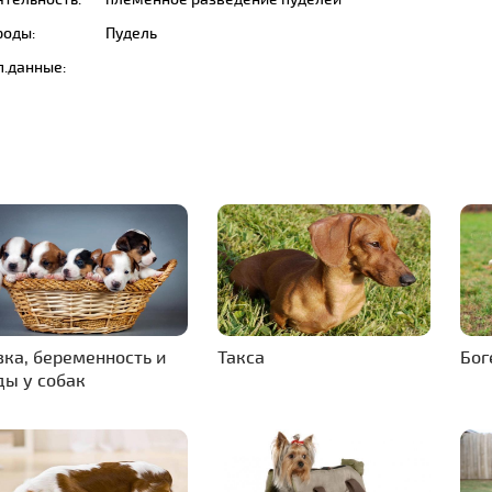
роды:
Пудель
п.данные:
зка, беременность и
Такса
Бог
ды у собак