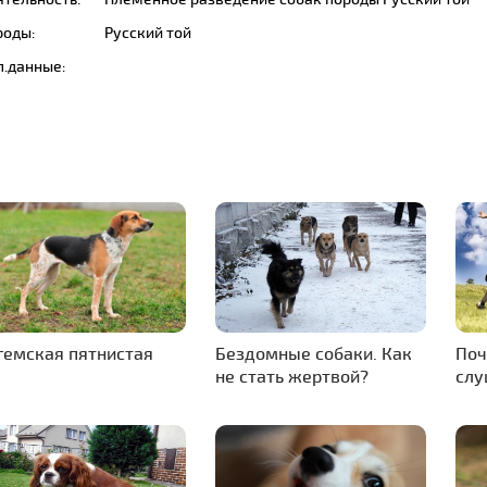
роды:
Русский той
п.данные:
гемская пятнистая
Бездомные собаки. Как
Поч
не стать жертвой?
слу