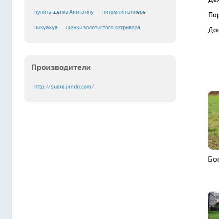
купить щенка Акита ину
питомник в киеве
По
чихуахуа
щенки золотистого ретривера
До
Производители
http://suare.jimdo.com/
Бо