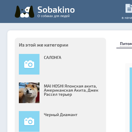
Sobakino
О собаках для людей
в нач
Пито
Из этой же категории
САЛОНГА
MAI HOSHI Японская акита,
Американская Акита, Джек
Рассел терьер
Черный Диамант