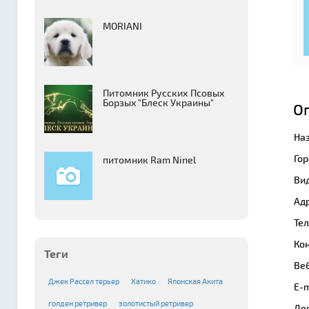
MORIANI
Питомник Русских Псовых
Борзыx "Блеск Украины"
О
На
Гор
питомник Ram Ninel
Вид
Адр
Те
Кон
Теги
Веб
Джек Рассел терьер
Хатико
Японская Акита
E-m
голден ретривер
золотистый ретривер
Де