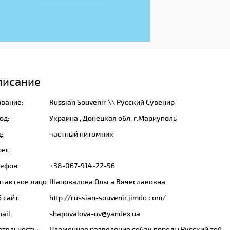
писание
звание:
Russian Souvenir \\ Русский Сувенир
од:
Украина , Донецкая обл, г.Мариуполь
:
частный питомник
ес:
лефон:
+38-067-914-22-56
тактное лицо:
Шаповалова Ольга Вячеславовна
 сайт:
http://russian-souvenir.jimdo.com/
ail:
shapovalova-ov@yandex.ua
ятельность:
Племенное разведение собак породы Русский той