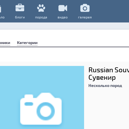
ало
блоги
порода
видео
галерея
мники
Категории
Russian Souv
Сувенир
Несколько пород