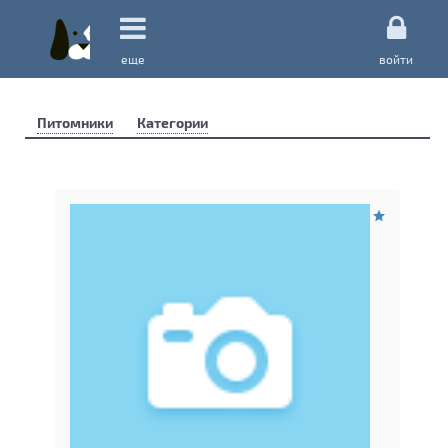
еще
войти
Питомники
Категории