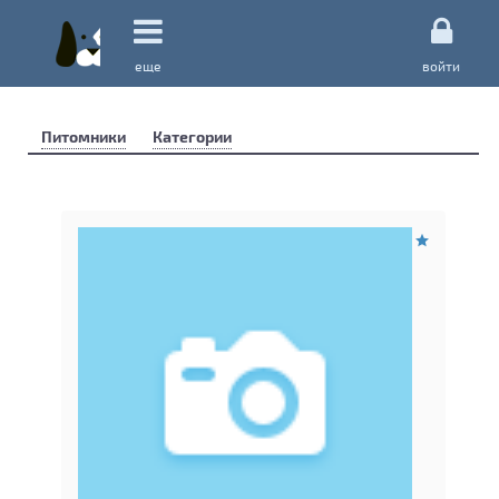
еще
войти
Питомники
Категории