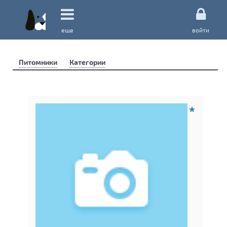
еще
войти
Питомники
Категории