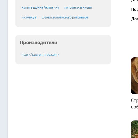
купить щенка Акита ину
питомник в киеве
По
чихуахуа
щенки золотистого ретривера
До
Производители
http://suare.jimdo.com/
Ст
со