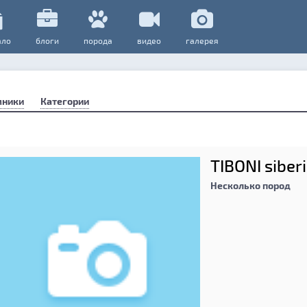
ало
блоги
порода
видео
галерея
мники
Категории
TIBONI siber
Несколько пород