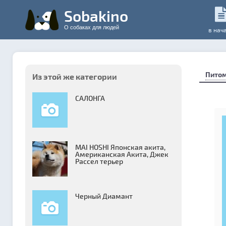
Sobakino
О собаках для людей
в нач
Пито
Из этой же категории
САЛОНГА
MAI HOSHI Японская акита,
Американская Акита, Джек
Рассел терьер
Черный Диамант