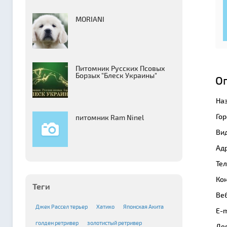
MORIANI
Питомник Русских Псовых
Борзыx "Блеск Украины"
О
На
Гор
питомник Ram Ninel
Вид
Адр
Те
Кон
Теги
Веб
Джек Рассел терьер
Хатико
Японская Акита
E-m
голден ретривер
золотистый ретривер
Де