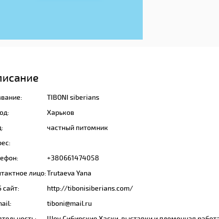
писание
звание:
TIBONI siberians
од:
Харьков
:
частный питомник
ес:
лефон:
+380661474058
тактное лицо:
Trutaeva Yana
 сайт:
http://tibonisiberians.com/
ail:
tiboni@mail.ru
ятельность:
Шоу Сибирские Хаски, выставки и племенная работ