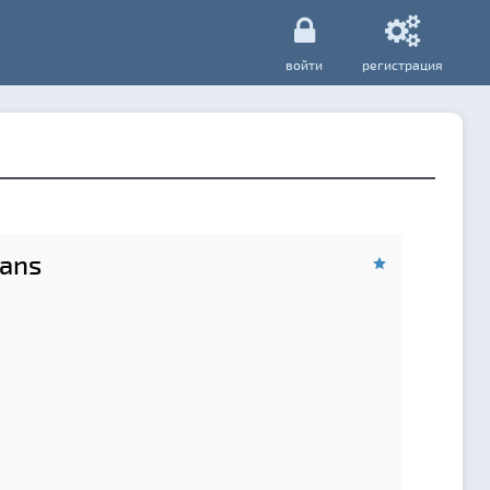
войти
регистрация
ians