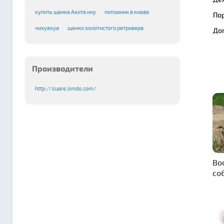
купить щенка Акита ину
питомник в киеве
По
чихуахуа
щенки золотистого ретривера
До
Производители
http://suare.jimdo.com/
Во
со