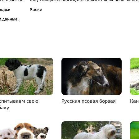
роды:
Хаски
п.данные:
спитываем свою
Русская псовая борзая
Кан
баку