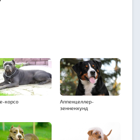
е-корсо
Аппенцеллер-
зенненхунд