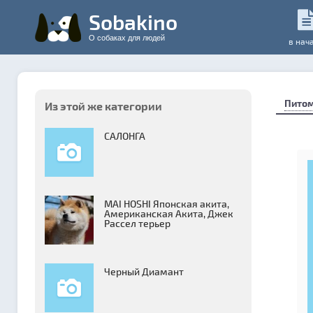
Sobakino
О собаках для людей
в нач
Пито
Из этой же категории
САЛОНГА
MAI HOSHI Японская акита,
Американская Акита, Джек
Рассел терьер
Черный Диамант