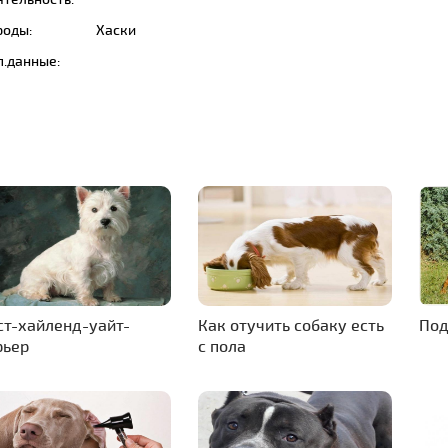
роды:
Хаски
п.данные:
ст-хайленд-уайт-
Как отучить собаку есть
Под
рьер
с пола