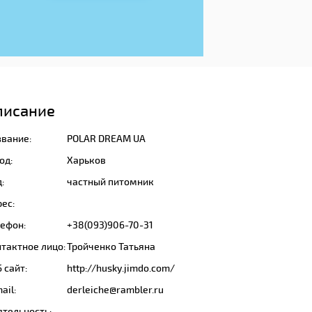
писание
звание:
POLAR DREAM UA
од:
Харьков
:
частный питомник
ес:
лефон:
+38(093)906-70-31
тактное лицо:
Тройченко Татьяна
 сайт:
http://husky.jimdo.com/
ail:
derleiche@rambler.ru
ятельность: