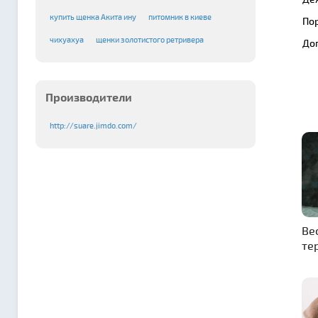
купить щенка Акита ину
питомник в киеве
По
чихуахуа
щенки золотистого ретривера
До
Производители
http://suare.jimdo.com/
Ве
те