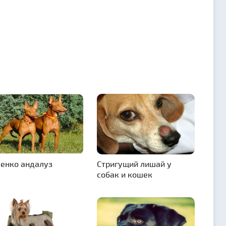
енко андалуз
Стригущий лишай у
собак и кошек