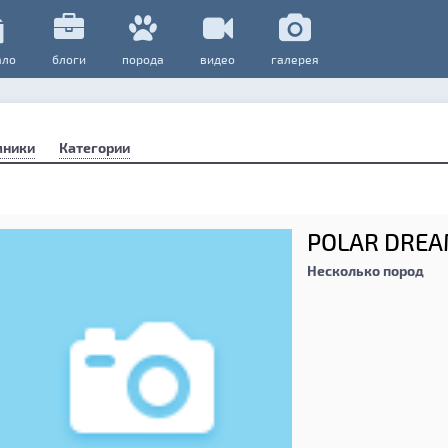
ало
блоги
порода
видео
галерея
мники
Категории
POLAR DREA
Несколько пород