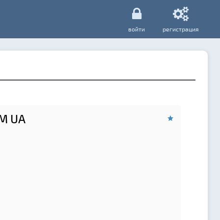
войти
регистрация
M UA