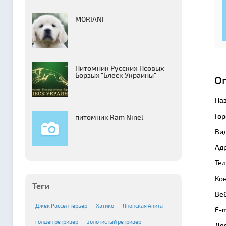
MORIANI
Питомник Русских Псовых
Борзыx "Блеск Украины"
О
На
Гор
питомник Ram Ninel
Вид
Адр
Те
Кон
Теги
Веб
Джек Рассел терьер
Хатико
Японская Акита
E-m
голден ретривер
золотистый ретривер
Де