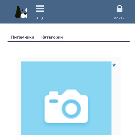
еще
войти
Питомники
Категории