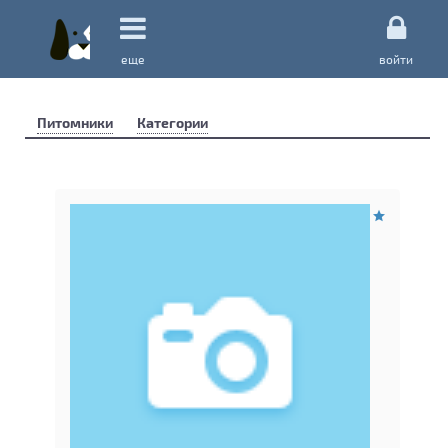
еще
войти
Питомники
Категории