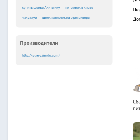
купить щенка Акита ину
питомник в киеве
По
чихуахуа
щенки золотистого ретривера
До
Производители
http://suare.jimdo.com/
Сб
пи