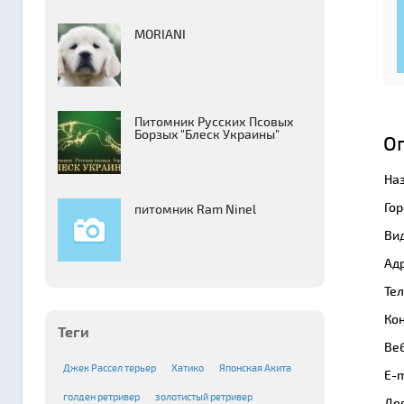
MORIANI
Питомник Русских Псовых
Борзыx "Блеск Украины"
О
На
Гор
питомник Ram Ninel
Вид
Адр
Те
Кон
Теги
Веб
Джек Рассел терьер
Хатико
Японская Акита
E-m
голден ретривер
золотистый ретривер
Де