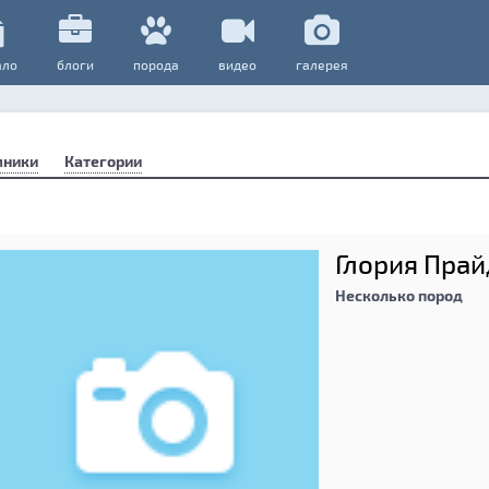
ало
блоги
порода
видео
галерея
мники
Категории
Глория Прай
Несколько пород