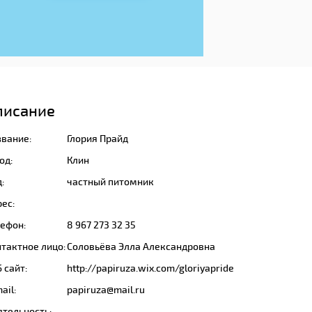
писание
звание:
Глория Прайд
од:
Клин
:
частный питомник
ес:
лефон:
8 967 273 32 35
тактное лицо:
Соловьёва Элла Александровна
 сайт:
http://papiruza.wix.com/gloriyapride
ail:
papiruza@mail.ru
ятельность: