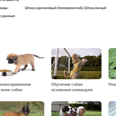
роды:
Шпиц карликовый (померанский), Шпиц малый
п.данные:
алансированное
Обучение собак
Риз
тание собак
основным командам