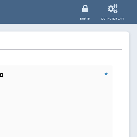
войти
регистрация
д