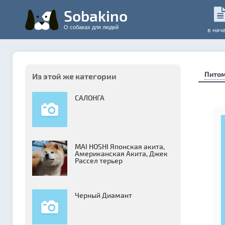
Sobakino
О собаках для людей
в нач
Пито
Из этой же категории
САЛОНГА
MAI HOSHI Японская акита,
Американская Акита, Джек
Рассел терьер
Черный Диамант