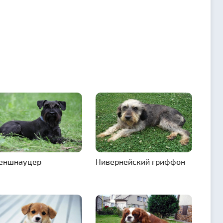
еншнауцер
Нивернейский гриффон