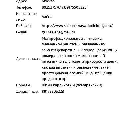
Адрес:
Москва
Телефон:
89253757617,89175505223
Контактное
Алёна
лицо:
Веб сайт:
http://www.solnechnaya-kollektsiya.ru/
E-mail:
gerkealena@mail.ru
Мы профессионально занимаемся
племенной работой и разведением
собачек декоративных пород цвергшпиц/
померанский шпиц,малый шпиц. В
Деятельность:
питомнике Вы сможете приобрести щенка
как для выставки и разведения , так и
просто домашнего любимца.Все щенки
продаются пр
Породы:
Шпиц карликовый (померанский)
Доп.данные:
89175505223