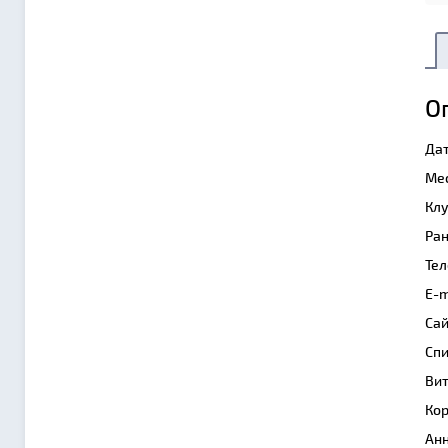
О
Дат
Мес
Клу
Ран
Тел
E-m
Сай
Спи
Вит
Кор
Анн