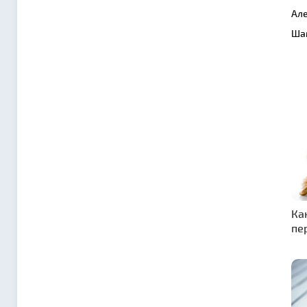
Але
Шам
Ка
пе