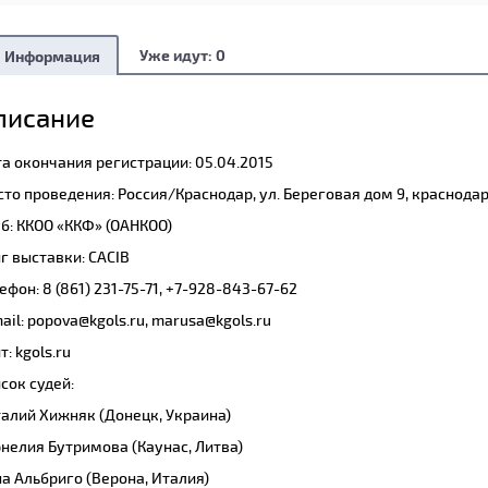
Уже идут:
0
Информация
писание
а окончания регистрации: 05.04.2015
то проведения: Россия/Краснодар, ул. Береговая дом 9, краснода
б: ККОО «ККФ» (ОАНКОО)
г выставки: CACIB
ефон: 8 (861) 231-75-71, +7-928-843-67-62
ail: popova@kgols.ru, marusa@kgols.ru
т: kgols.ru
сок судей:
алий Хижняк (Донецк, Украина)
нелия Бутримова (Каунас, Литва)
а Альбриго (Верона, Италия)