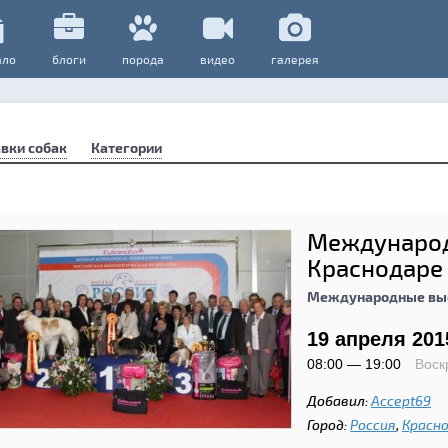
ало
блоги
порода
видео
галерея
вки собак
Категории
Международ
Краснодаре
Международные выс
19 апреля 201
08:00 — 19:00
Воск
Добавил:
Accept69
Город:
Россия
,
Красн