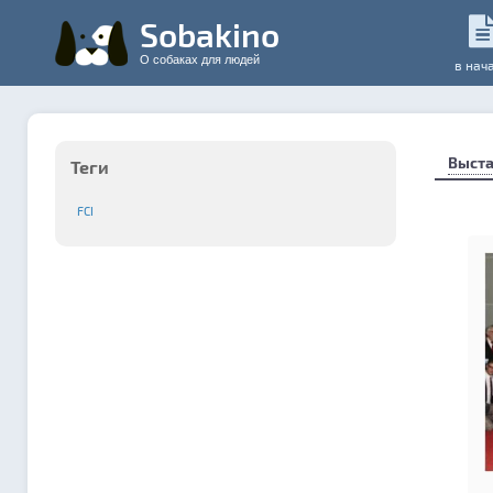
Sobakino
О собаках для людей
в нач
Выста
Теги
FCI