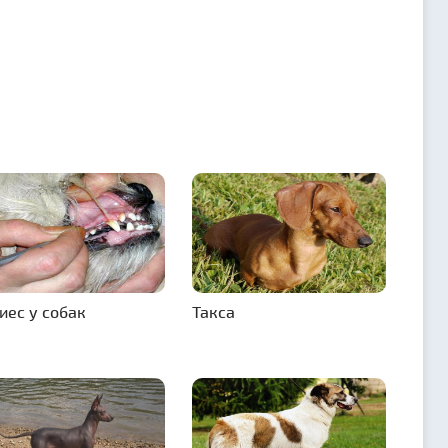
иес у собак
Такса