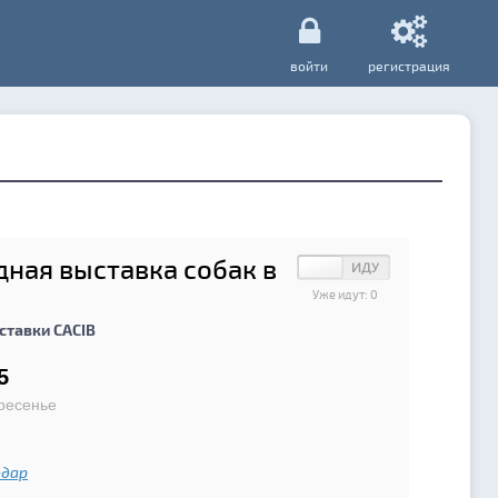
войти
регистрация
ная выставка собак в
Уже идут:
0
тавки CACIB
5
ресенье
одар