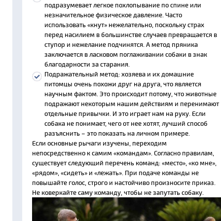
подразумевает легкое похлопывание по спине или
незначительное физическое давление. Часто
использовать «кнут» нежелательно, поскольку страх
перед насилием в большинстве случаев превращается в
ступор и нежелание подчинятся. А метод пряника
заключается в ласковом поглаживании собаки в знак
благодарности за старания.
Подражательный метод: хозяева и их домашние
питомцы очень похожи друг на друга, что является
научным фактом. Это происходит потому, что животные
подражают некоторым нашим действиям и перенимают
отдельные привычки. И это играет нам на руку. Если
собака не понимает, чего от нее хотят, лучший способ
разъяснить – это показать на личном примере.
Если основные рычаги изучены, переходим
непосредственно к самим «командам». Согласно правилам,
существует следующий перечень команд: «место», «ко мне»,
«рядом», «сидеть» и «лежать». При подаче команды не
повышайте голос, строго и настойчиво произносите приказ.
Не коверкайте саму команду, чтобы не запутать собаку.