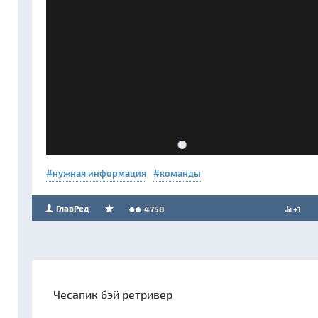
нужная информация
команды
ГлавРед
4758
+1
Чесапик бэй ретривер