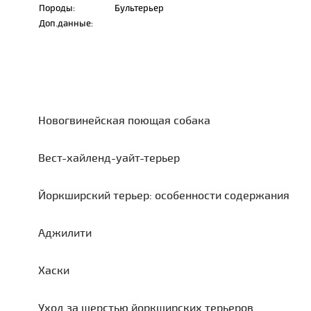
Породы:
Бультерьер
Доп.данные:
Новогвинейская поющая собака
Вест-хайленд-уайт-терьер
Йоркширский терьер: особенности содержания
Аджилити
Хаски
Уход за шерстью йоркширских терьеров.