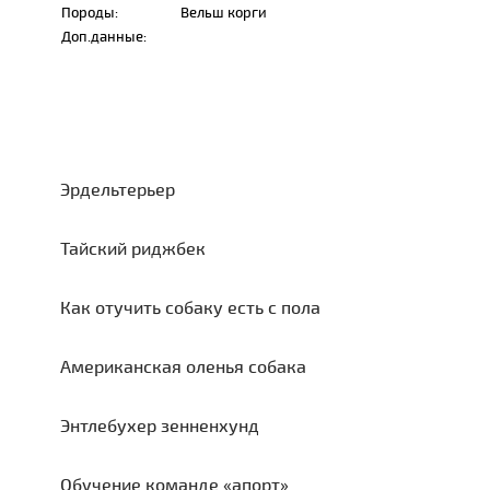
Породы:
Вельш корги
Доп.данные:
Эрдельтерьер
Тайский риджбек
Как отучить собаку есть с пола
Американская оленья собака
Энтлебухер зенненхунд
Обучение команде «апорт»