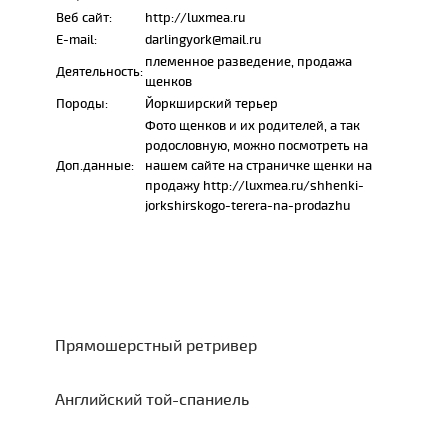
Веб сайт:
http://luxmea.ru
E-mail:
darlingyork@mail.ru
племенное разведение, продажа
Деятельность:
щенков
Породы:
Йоркширский терьер
Фото щенков и их родителей, а так
родословную, можно посмотреть на
Доп.данные:
нашем сайте на страничке щенки на
продажу http://luxmea.ru/shhenki-
jorkshirskogo-terera-na-prodazhu
Прямошерстный ретривер
Английский той-спаниель