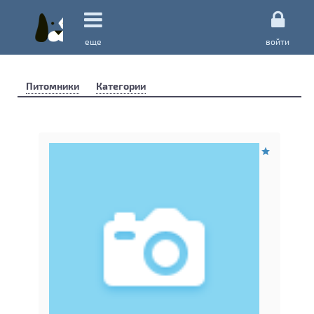
еще
войти
Питомники
Категории