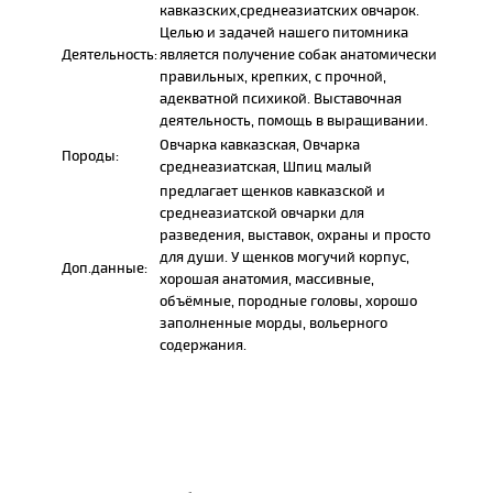
кавказских,среднеазиатских овчарок.
Целью и задачей нашего питомника
Деятельность:
является получение собак анатомически
правильных, крепких, с прочной,
адекватной психикой. Выставочная
деятельность, помощь в выращивании.
Овчарка кавказская, Овчарка
Породы:
среднеазиатская, Шпиц малый
предлагает щенков кавказской и
среднеазиатской овчарки для
разведения, выставок, охраны и просто
для души. У щенков могучий корпус,
Доп.данные:
хорошая анатомия, массивные,
объёмные, породные головы, хорошо
заполненные морды, вольерного
содержания.