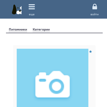
еще
войти
Питомники
Категории