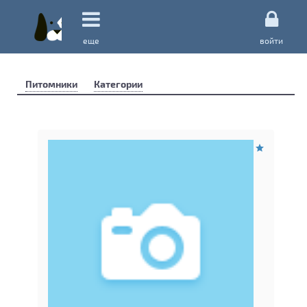
еще
войти
Питомники
Категории