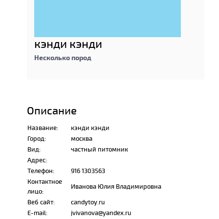
кэнди кэнди
Несколько пород
Описание
Название:
кэнди кэнди
Город:
москва
Вид:
частный питомник
Адрес:
Телефон:
916 1303563
Контактное
Иванова Юлия Владимировна
лицо:
Веб сайт:
candytoy.ru
E-mail:
jvivanova@yandex.ru