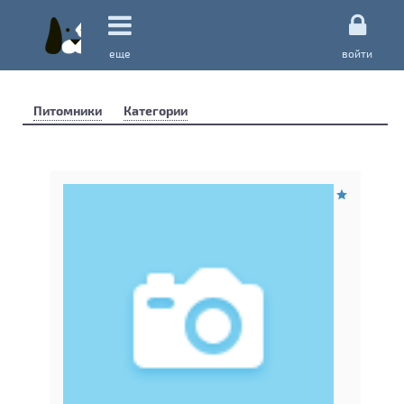
еще
войти
Питомники
Категории