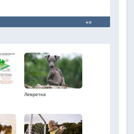
0
Левретка