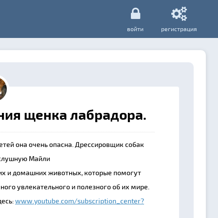
войти
регистрация
ния щенка лабрадора.
етей она очень опасна. Дрессировщик собак
ослушную Майли
ких и домашних животных, которые помогут
ного увлекательного и полезного об их мире.
десь:
www.youtube.com/subscription_center?