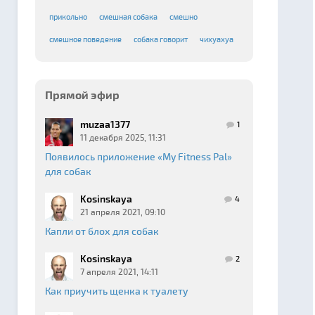
прикольно
смешная собака
смешно
смешное поведение
собака говорит
чихуахуа
Прямой эфир
muzaa1377
1
11 декабря 2025, 11:31
Появилось приложение «My Fitness Pal»
для собак
Kosinskaya
4
21 апреля 2021, 09:10
Капли от блох для собак
Kosinskaya
2
7 апреля 2021, 14:11
Как приучить щенка к туалету