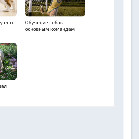
у есть
Обучение собак
основным командам
вая