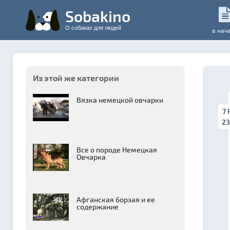
Sobakino
О собаках для людей
в нач
Из этой же категории
Вязка немецкой овчарки
7 
23
Все о породе Немецкая
Овчарка
Афганская борзая и ее
содержание