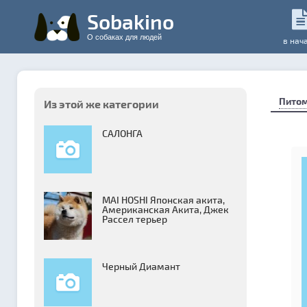
Sobakino
О собаках для людей
в нач
Пито
Из этой же категории
САЛОНГА
MAI HOSHI Японская акита,
Американская Акита, Джек
Рассел терьер
Черный Диамант