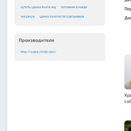
купить щенка Акита ину
питомник в киеве
По
чихуахуа
щенки золотистого ретривера
До
Производители
http://suare.jimdo.com/
Хр
со