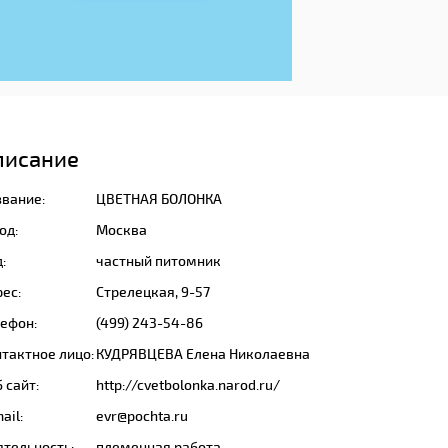
писание
звание:
ЦВЕТНАЯ БОЛОНКА
од:
Москва
:
частный питомник
ес:
Стрелецкая, 9-57
лефон:
(499) 243-54-86
тактное лицо:
КУДРЯВЦЕВА Елена Николаевна
 сайт:
http://cvetbolonka.narod.ru/
ail:
evr@pochta.ru
ятельность:
племенная работа