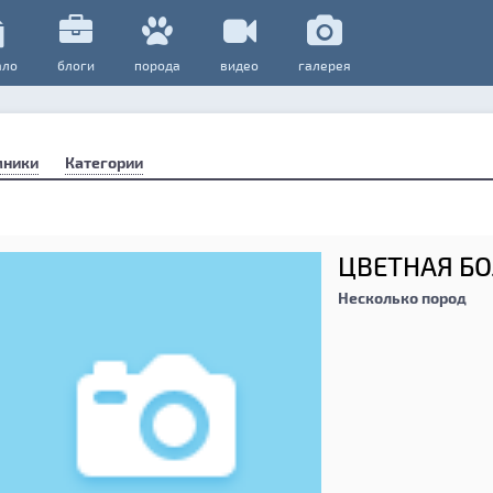
ало
блоги
порода
видео
галерея
мники
Категории
ЦВЕТНАЯ Б
Несколько пород