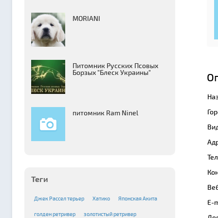
MORIANI
Питомник Русских Псовых
Борзыx "Блеск Украины"
О
На
Гор
питомник Ram Ninel
Вид
Адр
Те
Кон
Теги
Веб
Джек Рассел терьер
Хатико
Японская Акита
E-m
голден ретривер
золотистый ретривер
Де