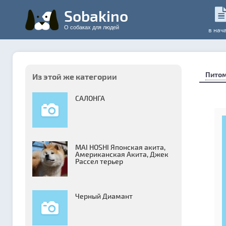
Sobakino
О собаках для людей
в нач
Пито
Из этой же категории
САЛОНГА
MAI HOSHI Японская акита,
Американская Акита, Джек
Рассел терьер
Черный Диамант