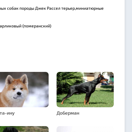
ых собак породы Джек Рассел терьер,миниатюрные
карликовый (померанский)
та-ину
Доберман