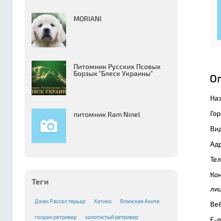
MORIANI
Питомник Русских Псовых
Борзыx "Блеск Украины"
О
На
Гор
питомник Ram Ninel
Вид
Адр
Те
Ко
Теги
лиц
Джек Рассел терьер
Хатико
Японская Акита
Веб
голден ретривер
золотистый ретривер
E-m