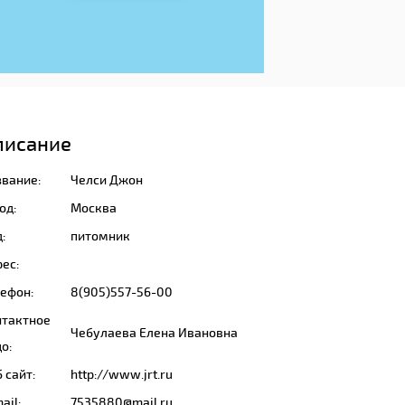
писание
звание:
Челси Джон
од:
Москва
:
питомник
ес:
лефон:
8(905)557-56-00
нтактное
Чебулаева Елена Ивановна
о:
 сайт:
http://www.jrt.ru
ail:
7535880@mail.ru