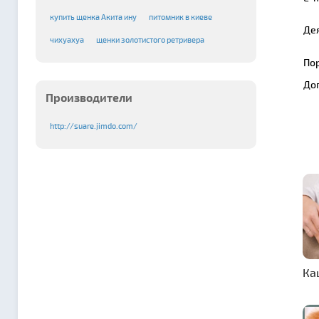
купить щенка Акита ину
питомник в киеве
Де
чихуахуа
щенки золотистого ретривера
По
До
Производители
http://suare.jimdo.com/
Ка