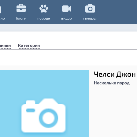
ало
блоги
порода
видео
галерея
мники
Категории
Челси Джон
Несколько пород