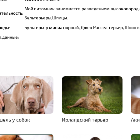
Мой питомник занимается разведением высокопородн
ятельность:
бультерьеры,Шпицы.
роды:
Бультерьер миниатюрный, Джек Рассел терьер, Шпиц 
п.данные:
шель у собак
Ирландский терьер
Аки