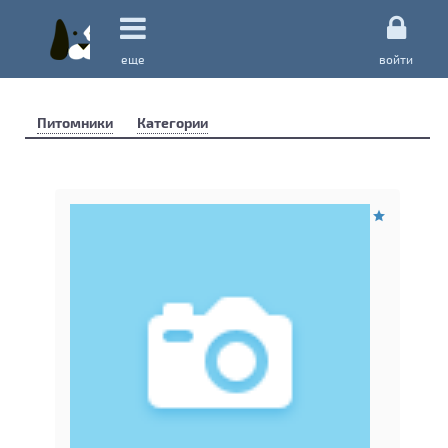
еще
войти
Питомники
Категории