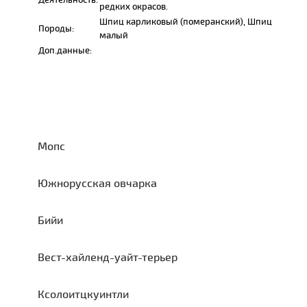
редких окрасов.
Шпиц карликовый (померанский), Шпиц
Породы:
малый
Доп.данные:
Мопс
Южнорусская овчарка
Бийи
Вест-хайленд-уайт-терьер
Ксолоитцкуинтли