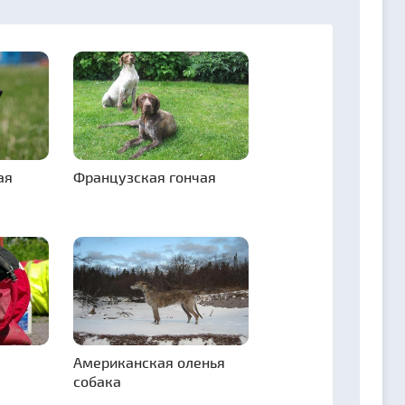
ая
Французская гончая
Американская оленья
собака