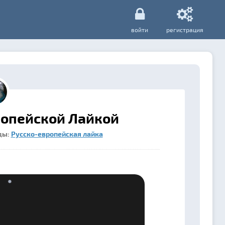
войти
регистрация
ропейской Лайкой
ды:
Русско-европейская лайка