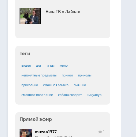
НикаТВ о Лайках
Теги
видео
дог
игры
мило
непонятные предметы
прикол
приколы
прикольно
смешная собака
смешно
смешное поведение
собака говорит
чихуахуа
Прямой эфир
muzaa1377
1