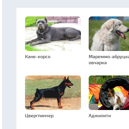
Кане-корсо
Мареммо-абруцк
овчарка
Цвергпинчер
Аджилити