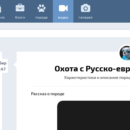
ало
блоги
порода
видео
галерея
 Sep
Охота с Русско-ев
:47
Характеристика и описание поро
Рассказ о породе