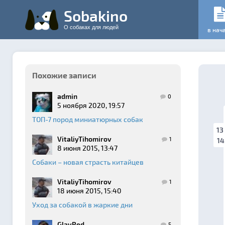
Sobakino
О собаках для людей
в нач
Похожие записи
admin
0
5 ноября 2020, 19:57
ТОП-7 пород миниатюрных собак
13
VitaliyTihomirov
1
14
8 июня 2015, 13:47
Собаки – новая страсть китайцев
VitaliyTihomirov
1
18 июня 2015, 15:40
Уход за собакой в жаркие дни
GlavRed
5