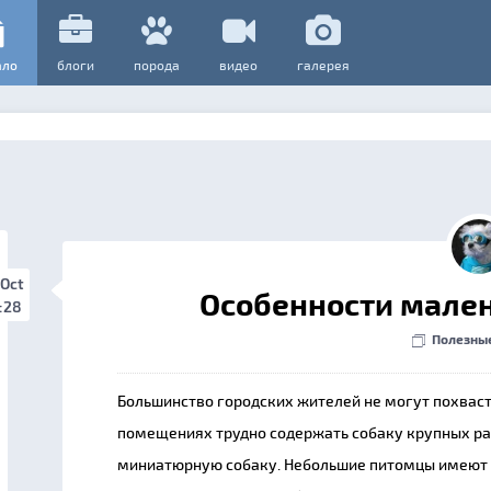
ало
блоги
порода
видео
галерея
 Oct
Особенности мален
:28
Полезны
Большинство городских жителей не могут похвас
помещениях трудно содержать собаку крупных ра
миниатюрную собаку. Небольшие питомцы имеют р