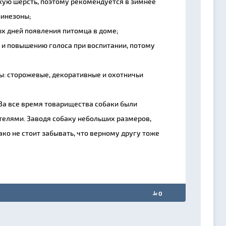
кую шерсть, поэтому рекомендуется в зимнее
бинезоны;
х дней появления питомца в доме;
 и повышению голоса при воспитании, потому
пы: сторожевые, декоративные и охотничьи
 За все время товарищества собаки были
телями. Заводя собаку небольших размеров,
ако не стоит забывать, что верному другу тоже
0