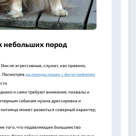
к небольших пород
Они не агрессивные, служат, как правило,
и. Посмотрев
на породы кошек с фотографиями
сти.
Однако и сами требуют внимания, похвалы и
ниатюрным собакам нужна дрессировка и
у питомца может развиться скверный характер,
не того, что подавляющее большинство
ом. Когда собака остается дома одна, то она