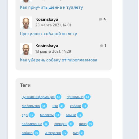
Как приучить щенка к туалету
Kosinskaya
4
23 марта 2021, 14:01
Прогулки с собакой по лесу
Kosinskaya
1
13 марта 2021, 14:29
Как уберечь собаку от пироплазмоза
Теги
нужная информация
прикольно
61
53
любопытно
изо
собаки
45
21
16
еда
молоссы
самые
14
13
13
заболевание
овчарки
кино
13
11
10
собака
интересно
вип
10
10
9