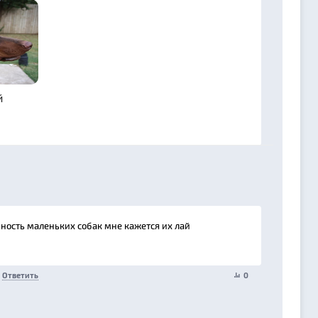
й
нность маленьких собак мне кажется их лай
Ответить
0