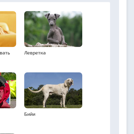
овать
Левретка
Бийи