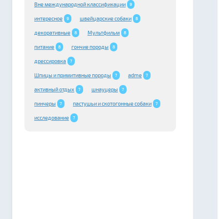
Вне международной классификации
9
интересное
швейцарские cобаки
9
8
декоративные
Мультфильм
8
8
питание
гончие породы
8
8
дрессировка
7
Шпицы и примитивные породы
adme
7
7
активный отдых
шнауцеры
7
7
пинчеры
пастушьи и скотогонные собаки
7
7
исследование
7