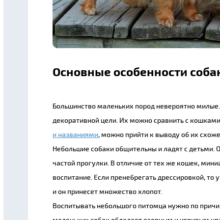
Основные особенности соба
Большинство маленьких пород невероятно милые. 
декоративной цели. Их можно сравнить с кошкам
и названиями
, можно прийти к выводу об их схоже
Небольшие собаки общительны и ладят с детьми. 
частой прогулки. В отличие от тех же кошек, ми
воспитание. Если пренебрегать дрессировкой, то 
и он принесет множество хлопот.
Воспитывать небольшого питомца нужно по причи
маленьких собак обладает озорным и игривым нрав